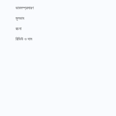
ভাবসম্প্রসারণ
মূলভাব
রচনা
রিভিউ ও দাম