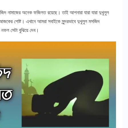
ুল
িদ
ল মসজিদ নামাজের অনেক ফজিলত রয়েছে। তাই আপনারা যারা যারা দুখুলুল
জের
জকের পোষ্ট। এখানে আমরা সবাইকে সুন্দরভাবে দুখুলুল মসজিদ
ত
া নফল সেটা বুঝিয়ে দেব।
লত
ুল
িদ
জ
নত
ল