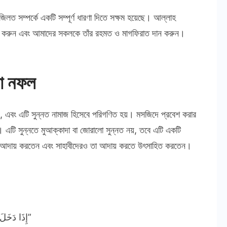
লত সম্পর্কে একটি সম্পূর্ণ ধারণা দিতে সক্ষম হয়েছে। আল্লাহ
ম করুন এবং আমাদের সকলকে তাঁর রহমত ও মাগফিরাত দান করুন।
না নফল
য়, এবং এটি সুন্নত নামাজ হিসেবে পরিগণিত হয়। মসজিদে প্রবেশ করার
়)। এটি সুন্নতে মুআক্কাদা বা জোরালো সুন্নত নয়, তবে এটি একটি
টি আদায় করতেন এবং সাহাবীদেরও তা আদায় করতে উৎসাহিত করতেন।
“إِذَا دَخَلَ أَحَدُكُمُ المَسْجِدَ فَلَا يَجْلِسْ حَتَّى يُصَلِّيَ رَكْعَتَيْنِ”