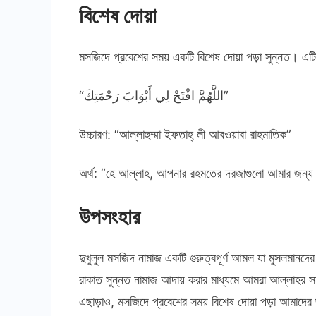
বিশেষ দোয়া
মসজিদে প্রবেশের সময় একটি বিশেষ দোয়া পড়া সুন্নত। এট
“اللَّهُمَّ افْتَحْ لِي أَبْوَابَ رَحْمَتِكَ”
উচ্চারণ: “আল্লাহুম্মা ইফতাহ্‌ লী আবওয়াবা রাহমাতিক”
অর্থ: “হে আল্লাহ, আপনার রহমতের দরজাগুলো আমার জন্য 
উপসংহার
দুখুলুল মসজিদ নামাজ একটি গুরুত্বপূর্ণ আমল যা মুসলমানদ
রাকাত সুন্নত নামাজ আদায় করার মাধ্যমে আমরা আল্লাহর সন
এছাড়াও, মসজিদে প্রবেশের সময় বিশেষ দোয়া পড়া আমাদের জ